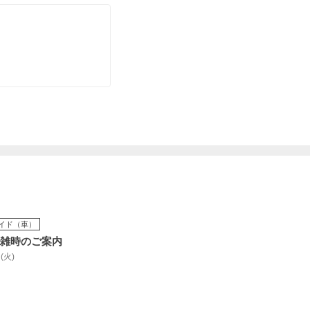
イド（車）
混雑時のご案内
 (火)