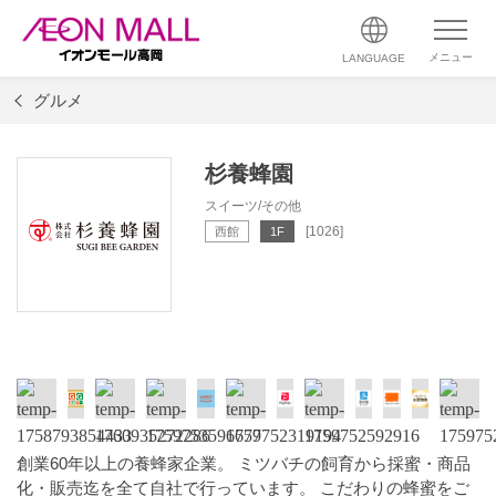
メニュー
LANGUAGE
グルメ
杉養蜂園
スイーツ/その他
[1026]
西館
1F
創業60年以上の養蜂家企業。 ミツバチの飼育から採蜜・商品
化・販売迄を全て自社で行っています。 こだわりの蜂蜜をご