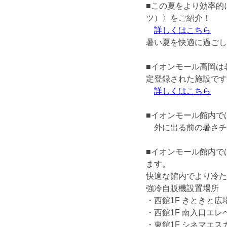
■この夏をより効率的
ツ）〉をご紹介！
詳しくはこちら
暑い夏を快適に過ごし
■イオンモール高岡は
定登録された施設です
詳しくはこちら
■イオンモール館内で
外に出る前の暑さチ
■イオンモール館内で
ます。
快適な館内でより冷た
強冷自販機設置場所
・西館1F きときと広
・西館1F 南入口エレ
・東館1F シネマエス