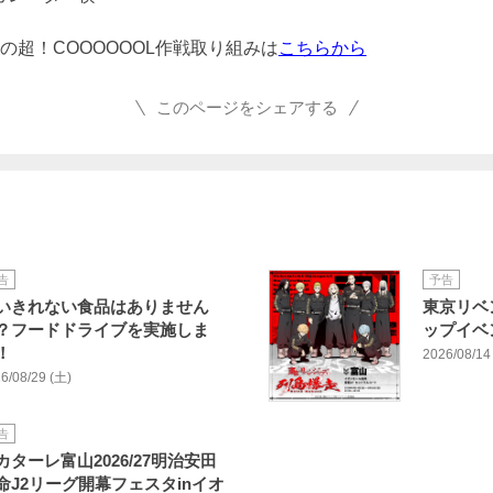
の超！COOOOOOL作戦取り組みは
こちらから
このページをシェアする
告
予告
いきれない食品はありません
東京リベ
？フードドライブを実施しま
ップイベ
！
2026/08/14 
6/08/29 (土)
告
カターレ富山2026/27明治安田
命J2リーグ開幕フェスタinイオ