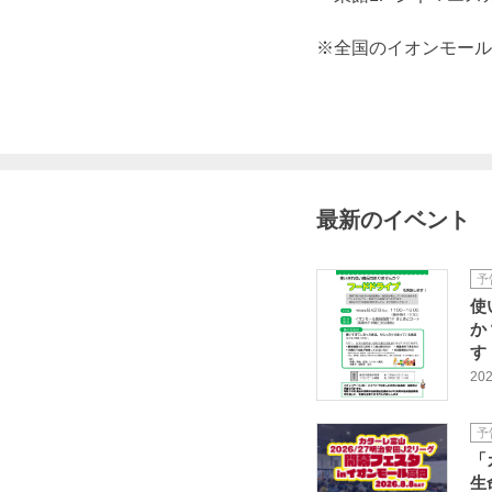
※全国のイオンモール
最新のイベント
予
使
か
す
202
予
「
生